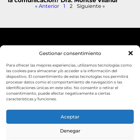
la comunicación? Dra. Montse Vilahur
« Anterior
1
2
Siguiente »
Gestionar consentimiento
Política de Privacidad
Aviso Legal
Para ofrecer las mejores experiencias, utilizamos tecnologías como
las cookies para almacenar y/o acceder a la información del
Accesibilidad
dispositivo. El consentimiento de estas tecnologías nos permitirá
procesar datos como el comportamiento de navegación o las
Política de Cookies
identificaciones únicas en este sitio. No consentir o retirar el
consentimiento, puede afectar negativamente a ciertas
características y funciones.
Aceptar
Suscríbete a la newsletter
Denegar