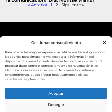
la comunicación? Dra. Montse Vilahur
« Anterior
1
2
Siguiente »
Gestionar consentimiento
Política de Privacidad
Aviso Legal
Para ofrecer las mejores experiencias, utilizamos tecnologías como
las cookies para almacenar y/o acceder a la información del
Accesibilidad
dispositivo. El consentimiento de estas tecnologías nos permitirá
procesar datos como el comportamiento de navegación o las
Política de Cookies
identificaciones únicas en este sitio. No consentir o retirar el
consentimiento, puede afectar negativamente a ciertas
características y funciones.
Aceptar
Suscríbete a la newsletter
Denegar